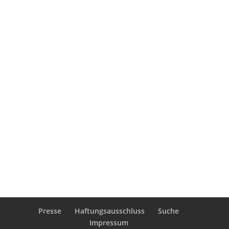
Personen 5-14 Jahre
Personen 0-4 Jahre
Handhebeldraisine
Fahrraddraisine
Angebot
Weihnachtsfeiern
Presse
Haftungsausschluss
Suche
Impressum