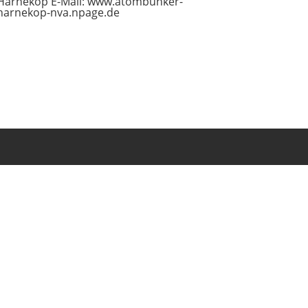
Harnekop E-Mail: www.atombunker-
harnekop-nva.npage.de